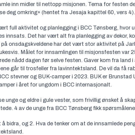
amle inn midler til nettopp misjonen. Tema for festen 
se deg omkring» (hentet fra Jesaja kapittel 60, vers 4)
 vært full aktivitet og planlegging i BCC Tønsberg, hvor 
es innsats. Det har vært alt fra planlegging av dekor, k
g på onsdagskveldene har det vært stor aktivitet på Jar
ukesvis. Målet for innsamlingen til misjonsfesten var 2
erede nådd dagen før selve festen. Gaver kom fra land i 
e går til trosfeller fra lavinntektsland. De vil da få ra
 BCC stevner og BUK-camper i 2023. BUK er Brunstad
amper i året for ungdom i BCC internasjonalt.
e unge og eldre i gule vester, som frivillig ønsket å ska
l stede. 4 av de unge fra BCC Tønsberg fikk spørsmålene
 å bidra, og 2. Hva de tenker om at de innsamlede peng
ntektsland.