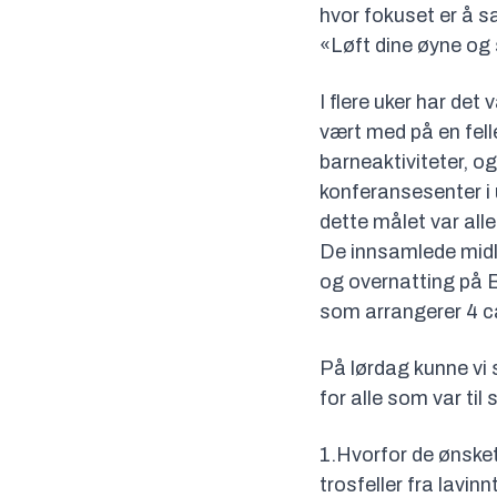
hvor fokuset er å s
«Løft dine øyne og 
I flere uker har det
vært med på en fell
barneaktiviteter, o
konferansesenter i 
dette målet var all
De innsamlede midlen
og overnatting på
som arrangerer 4 c
På lørdag kunne vi s
for alle som var ti
1.Hvorfor de ønsket
trosfeller fra lavin