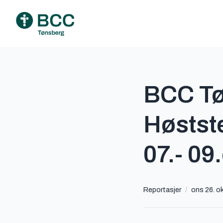
BCC Tø
Høstst
07.- 09
Reportasjer
/
ons 26. o