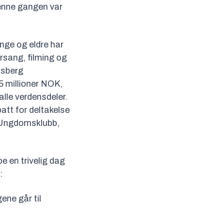
denne gangen var
.
unge og eldre har
orsang, filming og
lsberg
5 millioner NOK,
alle verdensdeler.
batt for deltakelse
 Ungdomsklubb,
pe en trivelig dag
:
ene går til