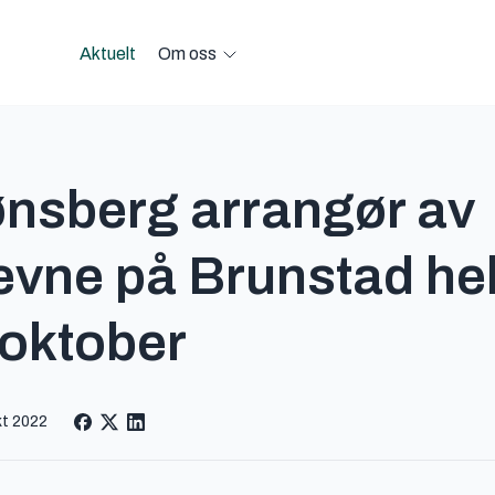
Aktuelt
Om oss
Open Om oss menu
nsberg arrangør av
evne på Brunstad he
.oktober
kt 2022