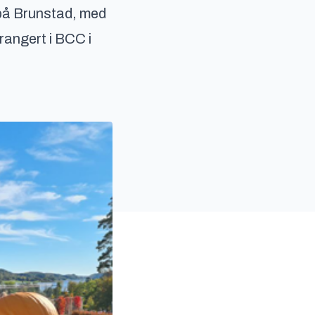
å Brunstad, med
rangert i BCC i