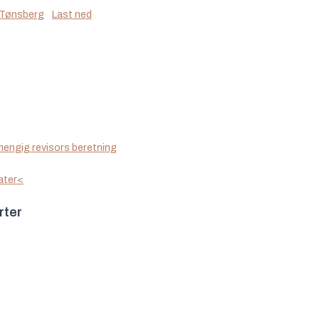
 Tønsberg
Last ned
engig revisors beretning
ater<
rter