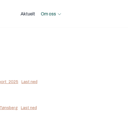
Aktuelt
Om oss
Open Om oss menu
ort_2025
Last ned
 Tønsberg
Last ned